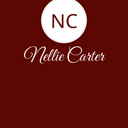
NC
Nellie Carter